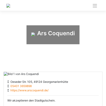
Skip
to
content
Ars Coquendi
Oeseder Str. 105, 49124 Georgsmarienhütte
05401 3659898
https://www.arscoquendi.de/
Wir akzeptieren den Stadtgutschein.