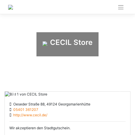
Skip
to
content
CECIL Store
Previous
Next
Oeseder Straße 88, 49124 Georgsmarienhütte
05401 361207
http://www.cecil.de/
Wir akzeptieren den Stadtgutschein.